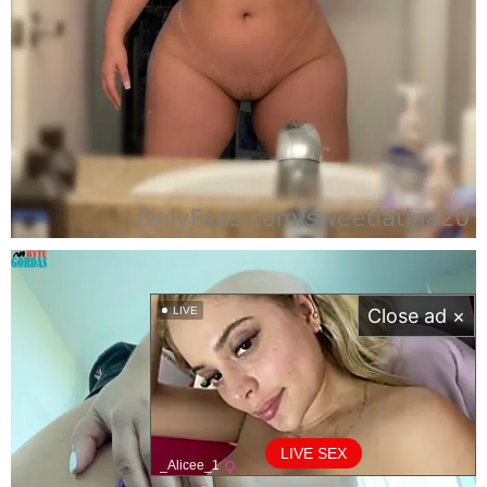
LIVE
Close ad ×
LIVE SEX
_Alicee_1