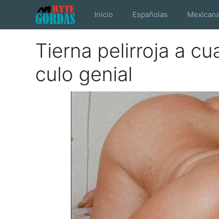
Saltar
Inicio
Españolas
Mexican
al
contenido
Tierna pelirroja a c
culo genial