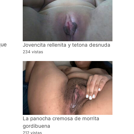
que
Jovencita rellenita y tetona desnuda
234 vistas
La panocha cremosa de morrita
gordibuena
212 vistas