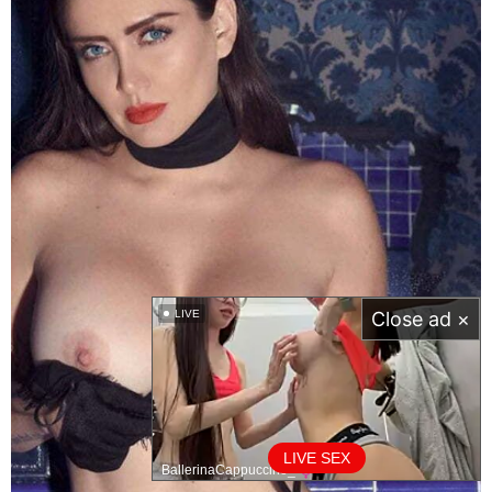
LIVE
Close ad ×
LIVE SEX
BallerinaCappuccino_