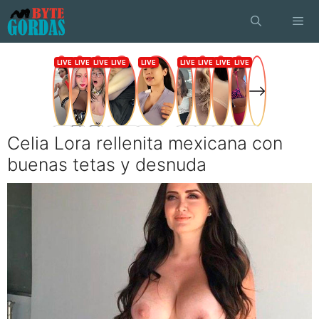
Saltar
al
contenido
Menú
Celia Lora rellenita mexicana con
buenas tetas y desnuda