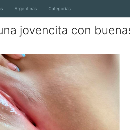
as
Argentinas
Categorías
una jovencita con buena