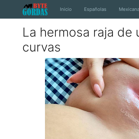
Saltar
Inicio
Españolas
Mexican
al
contenido
La hermosa raja de 
curvas