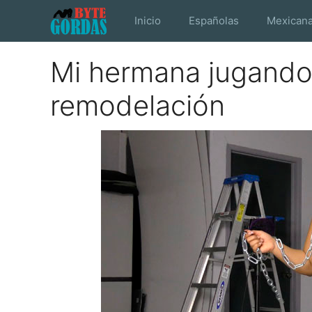
Saltar
Inicio
Españolas
Mexican
al
contenido
Mi hermana jugando
remodelación