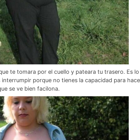
que te tomara por el cuello y pateara tu trasero. Es l
 interrumpir porque no tienes la capacidad para hace
que se ve bien facilona.