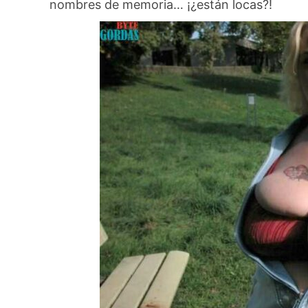
nombres de memoria… ¡¿están locas?!