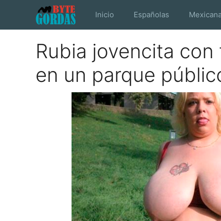
Saltar
Inicio
Españolas
Mexican
al
contenido
Rubia jovencita con
en un parque públic