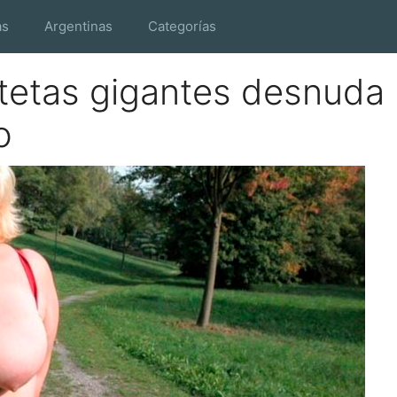
as
Argentinas
Categorías
 tetas gigantes desnuda
o