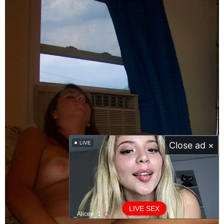
LIVE
Close ad ×
LIVE SEX
_Alicee_1