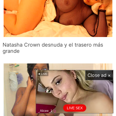
Natasha Crown desnuda y el trasero más
grande
LIVE
Close ad ×
LIVE SEX
_Alicee_1