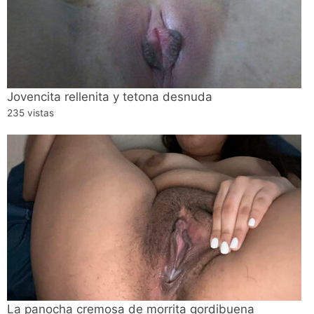
Jovencita rellenita y tetona desnuda
235 vistas
La panocha cremosa de morrita gordibuena